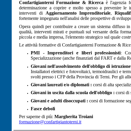
Confartigianterni Formazione & Ricerca
è l'agenzia f
determinazione a coprire e molto spesso a prevenire le ind
interventi di
Aggiornamento Imprenditoriale
,
Riqualif
fortemente impegnata nell'analisi delle prospettive di svilup
Opera quindi per contribuire a creare un sistema diffuso in 
qualità, interventi mirati e puntuali sul versante della fo
piccola e media impresa, l'elemento strategico sul quale costru
Le attività formative di Confartigianterni Formazione & Ricer
PMI - Imprenditori e liberi professionisti
: Cor
Specializzazione (anche finanziati dal FART e dalla
Giovani nell'assolvimento dell'obbligo di istruzione
Installatori elettrici e fotovoltaici, termoidraulici e te
svolti presso i CFP della Provincia di Terni. Per gli all
Giovani laureati e/o diplomati :
corsi di alta special
Giovani in uscita dalla scuola dell'obbligo :
corsi di
Giovani e adulti disoccupati :
corsi di formazione seg
Fasce deboli
Per saperne di più:
Margherita Troiani
formazione@confartigiantoterni.it