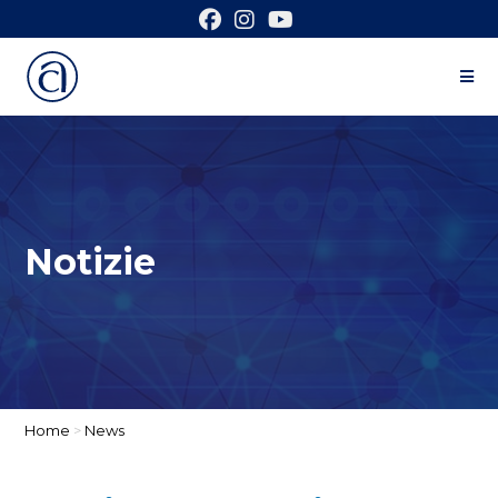
Notizie
Home
>
News