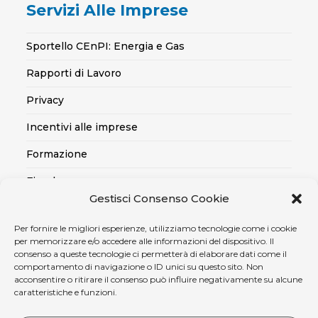
Servizi Alle Imprese
Sportello CEnPI: Energia e Gas
Rapporti di Lavoro
Privacy
Incentivi alle imprese
Formazione
Fiscale
Gestisci Consenso Cookie
Export
Per fornire le migliori esperienze, utilizziamo tecnologie come i cookie
Credito alle imprese
per memorizzare e/o accedere alle informazioni del dispositivo. Il
consenso a queste tecnologie ci permetterà di elaborare dati come il
Certificazioni SOA, Qualità..
comportamento di navigazione o ID unici su questo sito. Non
acconsentire o ritirare il consenso può influire negativamente su alcune
Assicurativo
caratteristiche e funzioni.
Ambiente, sicurezza e medicina del lavoro