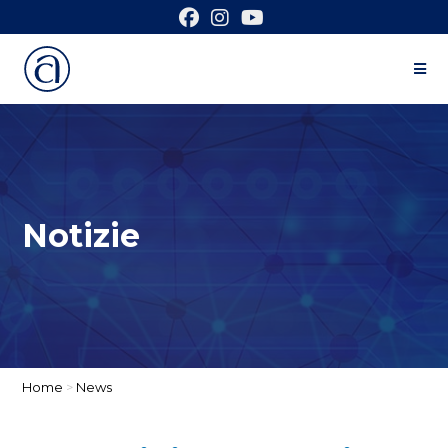
Notizie
Home
>
News