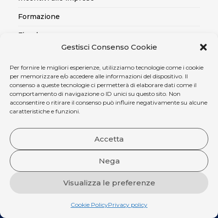
Formazione
Fiscale
Gestisci Consenso Cookie
Export
Per fornire le migliori esperienze, utilizziamo tecnologie come i cookie
Credito alle imprese
per memorizzare e/o accedere alle informazioni del dispositivo. Il
consenso a queste tecnologie ci permetterà di elaborare dati come il
Certificazioni SOA, Qualità..
comportamento di navigazione o ID unici su questo sito. Non
acconsentire o ritirare il consenso può influire negativamente su alcune
Assicurativo
caratteristiche e funzioni.
Ambiente, sicurezza e medicina del lavoro
Accetta
Nega
Visualizza le preferenze
Copyright 2004 - 2026 Confartigianato Terni. P. I. 00787780550 .
Sitemap
|
Privacy policy
|
Preferenza cookie
|
Crediti Fotografici
|
Cookie Policy
Privacy policy
Portale
|
CRM Aziendale