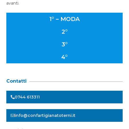
avanti.
1° – MODA
2°
3°
4°
Contatti
0744 613311
info@confartigianatoterni.it