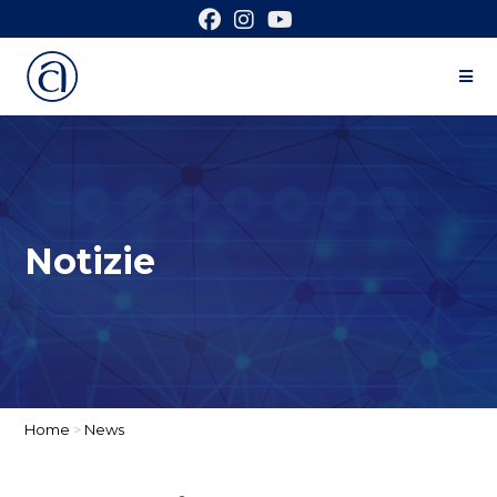
Notizie
Home
>
News