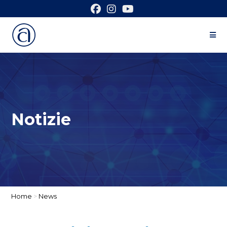
Notizie
Home
>
News