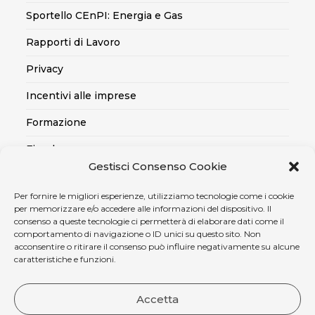
Sportello CEnPI: Energia e Gas
Rapporti di Lavoro
Privacy
Incentivi alle imprese
Formazione
Fiscale
Gestisci Consenso Cookie
Export
Per fornire le migliori esperienze, utilizziamo tecnologie come i cookie
Credito alle imprese
per memorizzare e/o accedere alle informazioni del dispositivo. Il
consenso a queste tecnologie ci permetterà di elaborare dati come il
Certificazioni SOA, Qualità..
comportamento di navigazione o ID unici su questo sito. Non
acconsentire o ritirare il consenso può influire negativamente su alcune
Assicurativo
caratteristiche e funzioni.
Ambiente, sicurezza e medicina del lavoro
Accetta