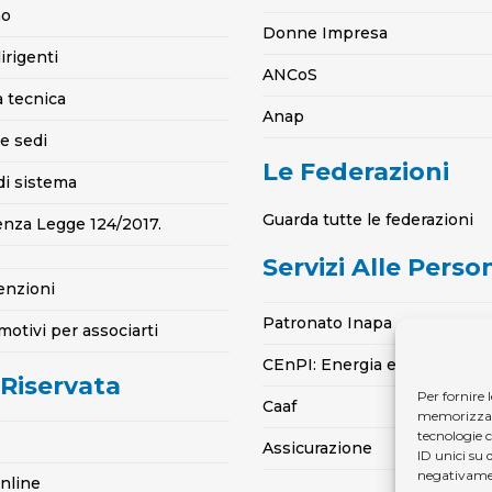
mo
Donne Impresa
irigenti
ANCoS
a tecnica
Anap
e sedi
Le Federazioni
di sistema
Guarda tutte le federazioni
enza Legge 124/2017.
Servizi Alle Perso
enzioni
Patronato Inapa
motivi per associarti
CEnPI: Energia e Gas per la 
 Riservata
Per fornire 
Caaf
memorizzare 
tecnologie 
Assicurazione
ID unici su 
negativamen
online