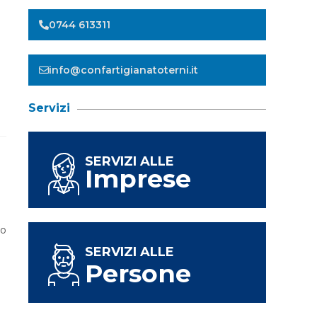
0744 613311
info@confartigianatoterni.it
Servizi
SERVIZI ALLE
Imprese
e
to
SERVIZI ALLE
Persone