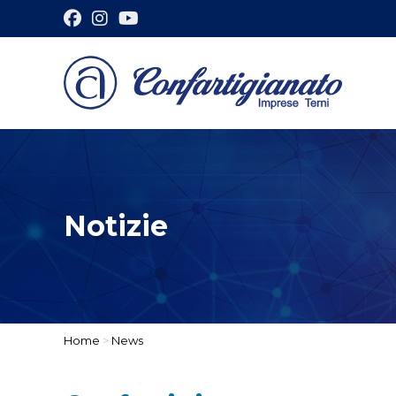
Notizie
Home
>
News