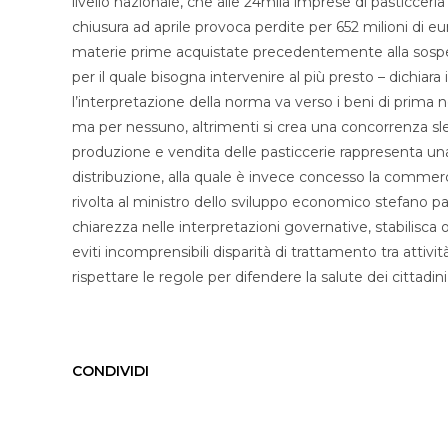
livello nazionale, che alle 24mila imprese di pasticceria 
chiusura ad aprile provoca perdite per 652 milioni di 
materie prime acquistate precedentemente alla sospe
per il quale bisogna intervenire al più presto – dichiara
l’interpretazione della norma va verso i beni di prima 
ma per nessuno, altrimenti si crea una concorrenza sle
produzione e vendita delle pasticcerie rappresenta un
distribuzione, alla quale è invece concesso la commercia
rivolta al ministro dello sviluppo economico stefano p
chiarezza nelle interpretazioni governative, stabilisca 
eviti incomprensibili disparità di trattamento tra attivi
rispettare le regole per difendere la salute dei cittad
CONDIVIDI