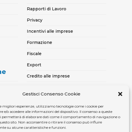
Rapporti di Lavoro
Privacy
Incentivi alle imprese
Formazione
Fiscale
Export
ne
Credito alle imprese
Certificazioni SOA, Qualità..
Gestisci Consenso Cookie
casa
Assicurativo
le migliori esperienze, utilizziamo tecnologie come i cookie per
Ambiente, sicurezza e medicina del
e/o accedere alle informazioni del dispositivo. Il consenso a queste
lavoro
ci permetterà di elaborare dati come il comportamento di navigazione o
questo sito. Non acconsentire o ritirare il consenso può influire
te su alcune caratteristiche e funzioni.