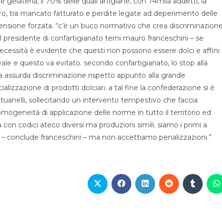
e gelateria, il 70% delle quali artigiane, con 74mila addetti, la
euro, tra mancato fatturato e perdite legate ad deperimento delle
nsione forzata. “c’è un buco normativo che crea discriminazion
 il presidente di confartigianato terni mauro franceschini – se
necessità è evidente che questi non possono essere dolci e affini
ale e questo va evitato. secondo confartigianato, lo stop alla
a assurda discriminazione rispetto appunto alla grande
lizzazione di prodotti dolciari. a tal fine la confederazione si è
atuanelli, sollecitando un intervento tempestivo che faccia
omogeneità di applicazione delle norme in tutto il territorio ed
tà con codici ateco diversi ma produzioni simili. siamo i primi a
ini – conclude franceschini – ma non accettiamo penalizzazioni.”