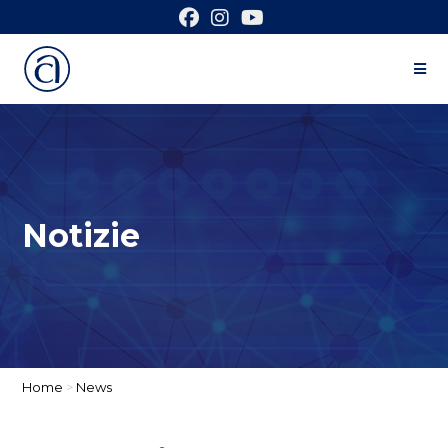
Notizie
Home
>
News