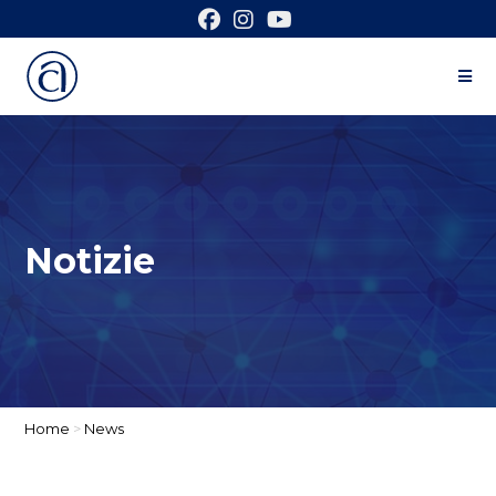
Notizie
Home
>
News