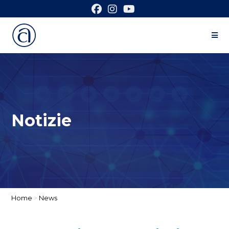
Notizie
Home
>
News