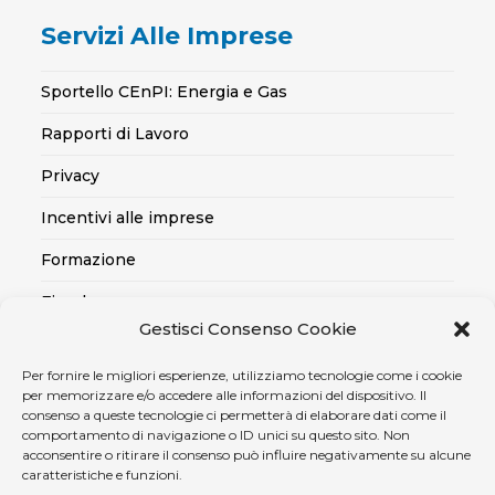
Servizi Alle Imprese
Sportello CEnPI: Energia e Gas
Rapporti di Lavoro
Privacy
Incentivi alle imprese
Formazione
Fiscale
Gestisci Consenso Cookie
Export
Per fornire le migliori esperienze, utilizziamo tecnologie come i cookie
Credito alle imprese
per memorizzare e/o accedere alle informazioni del dispositivo. Il
consenso a queste tecnologie ci permetterà di elaborare dati come il
Certificazioni SOA, Qualità..
comportamento di navigazione o ID unici su questo sito. Non
acconsentire o ritirare il consenso può influire negativamente su alcune
Assicurativo
caratteristiche e funzioni.