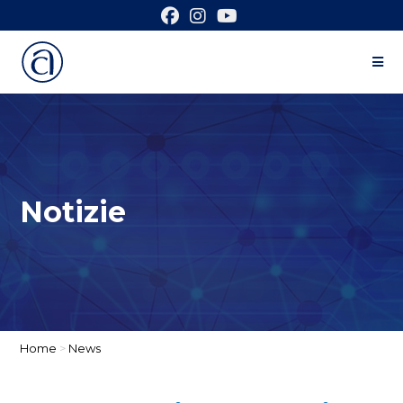
Notizie
Home
>
News