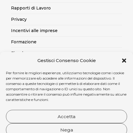
Rapporti di Lavoro
Privacy
Incentivi alle imprese
Formazione
Fiscale
Gestisci Consenso Cookie
Export
Per fornire le migliori esperienze, utilizziamo tecnologie come i cookie
Credito alle imprese
per memorizzare e/o accedere alle informazioni del dispositivo. Il
consenso a queste tecnologie ci permetterà di elaborare dati come il
Certificazioni SOA, Qualità..
comportamento di navigazione o ID unici su questo sito. Non
acconsentire o ritirare il consenso può influire negativamente su alcune
Assicurativo
caratteristiche e funzioni.
Ambiente, sicurezza e medicina del lavoro
Accetta
Nega