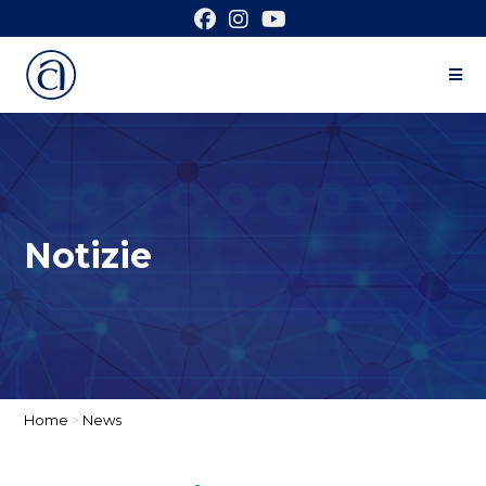
Notizie
Home
>
News