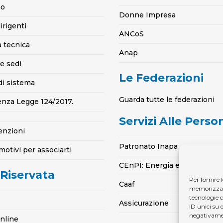
mo
Donne Impresa
irigenti
ANCoS
a tecnica
Anap
e sedi
Le Federazioni
di sistema
Guarda tutte le federazioni
enza Legge 124/2017.
Servizi Alle Perso
enzioni
Patronato Inapa
motivi per associarti
CEnPI: Energia e Gas per la 
 Riservata
Per fornire 
Caaf
memorizzare 
tecnologie 
Assicurazione
ID unici su 
negativamen
online