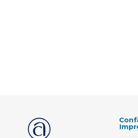
Conf
Impr