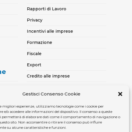
Rapporti di Lavoro
Privacy
Incentivi alle imprese
Formazione
Fiscale
Export
ne
Credito alle imprese
Certificazioni SOA, Qualità..
Gestisci Consenso Cookie
casa
Assicurativo
le migliori esperienze, utilizziamo tecnologie come i cookie per
Ambiente, sicurezza e medicina del
e/o accedere alle informazioni del dispositivo. Il consenso a queste
lavoro
ci permetterà di elaborare dati come il comportamento di navigazione o
questo sito. Non acconsentire o ritirare il consenso può influire
te su alcune caratteristiche e funzioni.