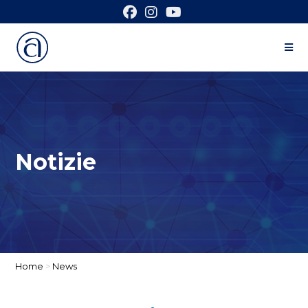
Notizie
Home
>
News