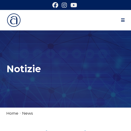
Notizie
Home
>
News