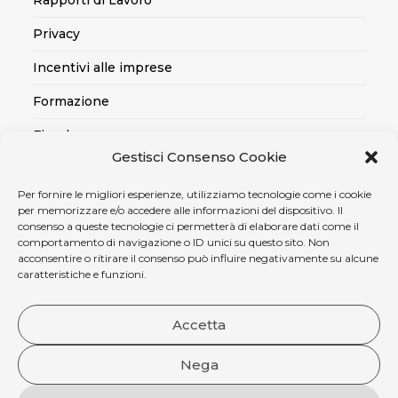
Rapporti di Lavoro
Privacy
Incentivi alle imprese
Formazione
Fiscale
Gestisci Consenso Cookie
Export
Per fornire le migliori esperienze, utilizziamo tecnologie come i cookie
Credito alle imprese
per memorizzare e/o accedere alle informazioni del dispositivo. Il
consenso a queste tecnologie ci permetterà di elaborare dati come il
Certificazioni SOA, Qualità..
comportamento di navigazione o ID unici su questo sito. Non
acconsentire o ritirare il consenso può influire negativamente su alcune
Assicurativo
caratteristiche e funzioni.
Ambiente, sicurezza e medicina del lavoro
Accetta
Nega