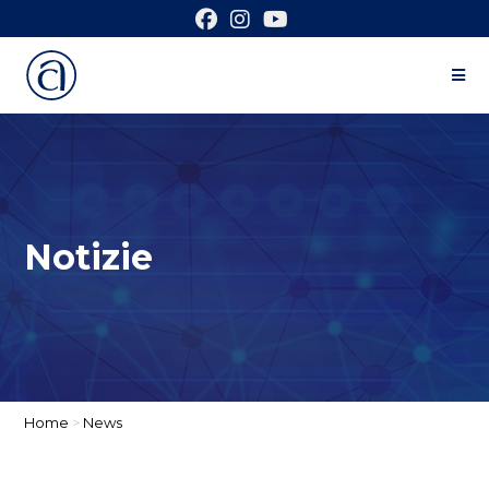
Notizie
Home
>
News