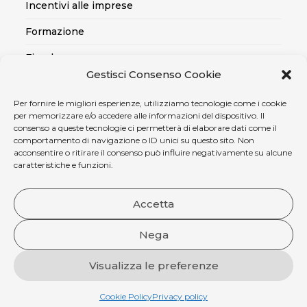
Incentivi alle imprese
Formazione
Fiscale
Gestisci Consenso Cookie
Export
Per fornire le migliori esperienze, utilizziamo tecnologie come i cookie
Credito alle imprese
per memorizzare e/o accedere alle informazioni del dispositivo. Il
consenso a queste tecnologie ci permetterà di elaborare dati come il
Certificazioni SOA, Qualità..
comportamento di navigazione o ID unici su questo sito. Non
acconsentire o ritirare il consenso può influire negativamente su alcune
Assicurativo
caratteristiche e funzioni.
Ambiente, sicurezza e medicina del lavoro
Accetta
Nega
Visualizza le preferenze
Copyright 2004 - 2026 Confartigianato Terni. P. I. 00787780550 .
Sitemap
|
Privacy policy
|
Preferenza cookie
|
Crediti Fotografici
|
Cookie Policy
Privacy policy
Portale
|
CRM Aziendale