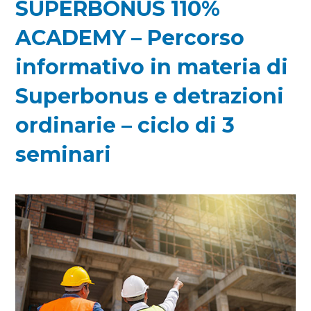
SUPERBONUS 110%
ACADEMY – Percorso
informativo in materia di
Superbonus e detrazioni
ordinarie – ciclo di 3
seminari