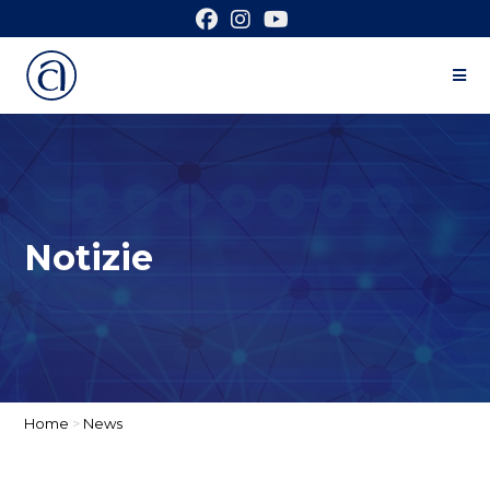
Notizie
Home
>
News