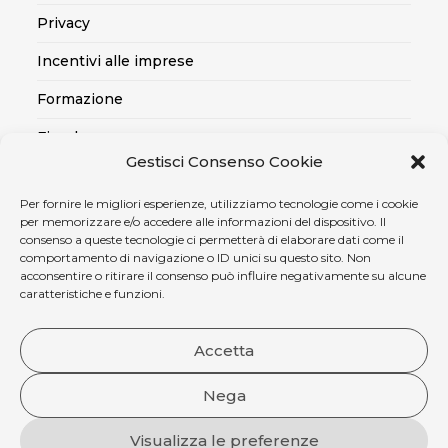
Privacy
Incentivi alle imprese
Formazione
Fiscale
Gestisci Consenso Cookie
Export
Per fornire le migliori esperienze, utilizziamo tecnologie come i cookie
Credito alle imprese
per memorizzare e/o accedere alle informazioni del dispositivo. Il
consenso a queste tecnologie ci permetterà di elaborare dati come il
Certificazioni SOA, Qualità..
comportamento di navigazione o ID unici su questo sito. Non
acconsentire o ritirare il consenso può influire negativamente su alcune
Assicurativo
caratteristiche e funzioni.
Ambiente, sicurezza e medicina del lavoro
Accetta
Nega
Visualizza le preferenze