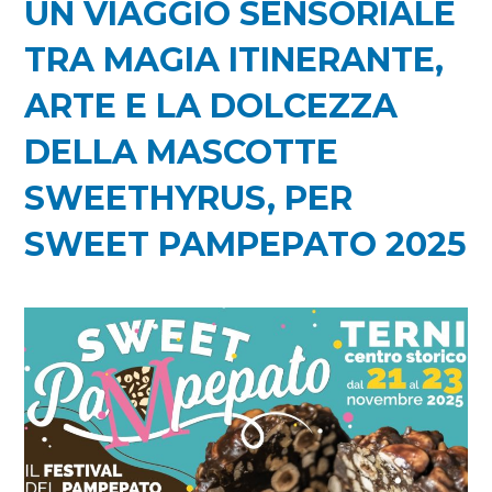
UN VIAGGIO SENSORIALE
TRA MAGIA ITINERANTE,
ARTE E LA DOLCEZZA
DELLA MASCOTTE
SWEETHYRUS, PER
SWEET PAMPEPATO 2025