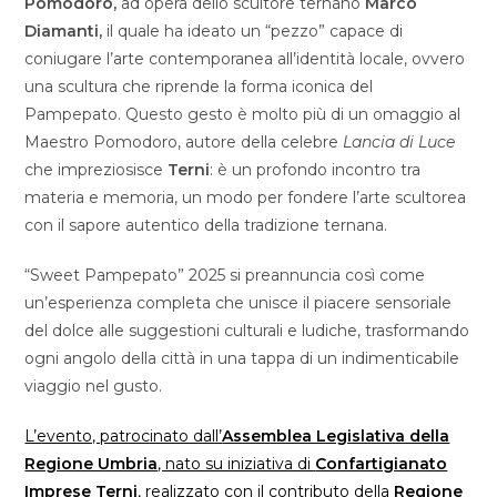
Pomodoro,
ad opera dello scultore ternano
Marco
Diamanti,
il quale ha ideato un “pezzo” capace di
coniugare l’arte contemporanea all’identità locale, ovvero
una scultura che riprende la forma iconica del
Pampepato. Questo gesto è molto più di un omaggio al
Maestro Pomodoro, autore della celebre
Lancia di Luce
che impreziosisce
Terni
: è un profondo incontro tra
materia e memoria, un modo per fondere l’arte scultorea
con il sapore autentico della tradizione ternana.
“Sweet Pampepato” 2025 si preannuncia così come
un’esperienza completa che unisce il piacere sensoriale
del dolce alle suggestioni culturali e ludiche, trasformando
ogni angolo della città in una tappa di un indimenticabile
viaggio nel gusto.
L’evento, patrocinato dall’
Assemblea Legislativa della
Regione Umbria
, nato su iniziativa di
Confartigianato
Imprese Terni
, realizzato con il contributo della
Regione