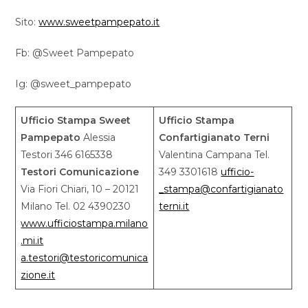
Sito:
www.sweetpampepato.it
Fb: @Sweet Pampepato
Ig: @sweet_pampepato
Ufficio Stampa Sweet
Ufficio Stampa
Pampepato
Alessia
Confartigianato Terni
Testori 346 6165338
Valentina Campana Tel.
Testori Comunicazione
349 3301618
ufficio­­
Via Fiori Chiari, 10 – 20121
_stampa@confartigianato
Milano Tel. 02 4390230
terni.it
www.ufficiostampa.milano
.mi.it
a.testori@testoricomunica
zione.it