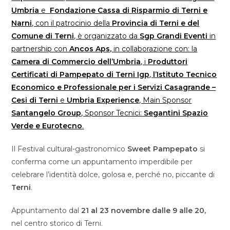
Umbria
e
Fondazione Cassa di Risparmio di Terni e
Narni
, con il patrocinio della
Provincia di Terni e del
Comune di Terni
, è organizzato da
Sgp Grandi Eventi
in
partnership con
Ancos Aps,
in collaborazione con: la
Camera di Commercio dell’Umbria
, i
Produttori
Certificati di Pampepato di Terni Igp
,
l’Istituto Tecnico
Economico e Professionale per i Servizi Casagrande –
Cesi di Terni
e
Umbria Experience
, Main Sponsor
Santangelo Group
, Sponsor Tecnici:
Segantini Spazio
Verde e Eurotecno
.
Il Festival cultural-gastronomico
Sweet Pampepato
si
conferma come un appuntamento imperdibile per
celebrare l’identità dolce, golosa e, perché no, piccante di
Terni
.
Appuntamento dal
21 al 23 novembre dalle 9 alle 20,
nel centro storico di Terni.