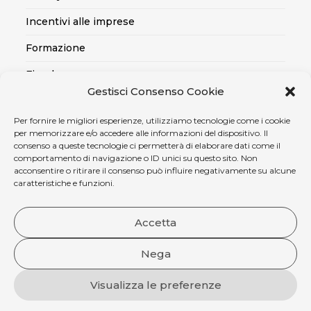
Incentivi alle imprese
Formazione
Fiscale
Gestisci Consenso Cookie
Export
Per fornire le migliori esperienze, utilizziamo tecnologie come i cookie
Credito alle imprese
per memorizzare e/o accedere alle informazioni del dispositivo. Il
consenso a queste tecnologie ci permetterà di elaborare dati come il
Certificazioni SOA, Qualità..
comportamento di navigazione o ID unici su questo sito. Non
acconsentire o ritirare il consenso può influire negativamente su alcune
Assicurativo
caratteristiche e funzioni.
Ambiente, sicurezza e medicina del lavoro
Accetta
Nega
Visualizza le preferenze
Copyright 2004 - 2026 Confartigianato Terni. P. I. 00787780550 .