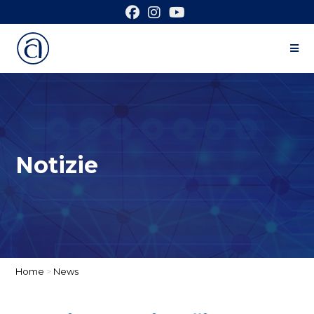
Notizie
Home
>
News