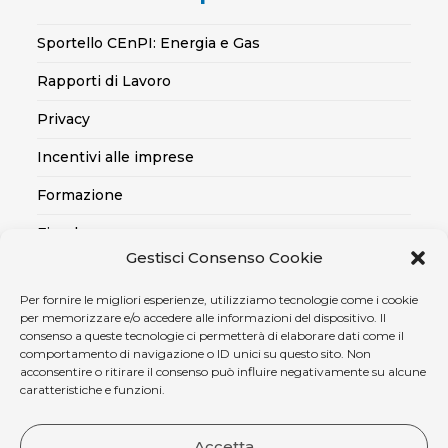
Sportello CEnPI: Energia e Gas
Rapporti di Lavoro
Privacy
Incentivi alle imprese
Formazione
Fiscale
Gestisci Consenso Cookie
Export
Per fornire le migliori esperienze, utilizziamo tecnologie come i cookie
Credito alle imprese
per memorizzare e/o accedere alle informazioni del dispositivo. Il
consenso a queste tecnologie ci permetterà di elaborare dati come il
Certificazioni SOA, Qualità..
comportamento di navigazione o ID unici su questo sito. Non
acconsentire o ritirare il consenso può influire negativamente su alcune
Assicurativo
caratteristiche e funzioni.
Ambiente, sicurezza e medicina del lavoro
Accetta