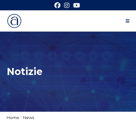
Notizie
Home
>
News