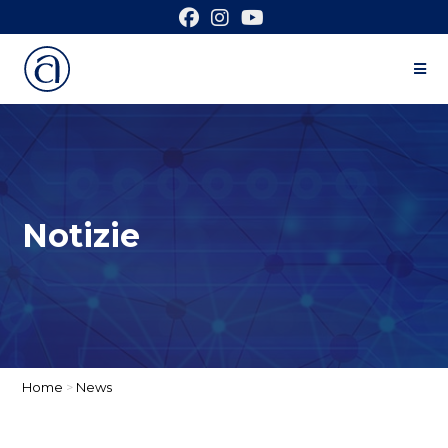
Notizie
Home
>
News