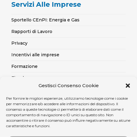
Servizi Alle Imprese
Sportello CEnPI: Energia e Gas
Rapporti di Lavoro
Privacy
Incentivi alle imprese
Formazione
Fiscale
Gestisci Consenso Cookie
Export
Per fornire le migliori esperienze, utilizziamo tecnologie come i cookie
Credito alle imprese
per memorizzare e/o accedere alle informazioni del dispositivo. Il
consenso a queste tecnologie ci permetterà di elaborare dati come il
Certificazioni SOA, Qualità..
comportamento di navigazione o ID unici su questo sito. Non
acconsentire o ritirare il consenso può influire negativamente su alcune
Assicurativo
caratteristiche e funzioni.
Ambiente, sicurezza e medicina del lavoro