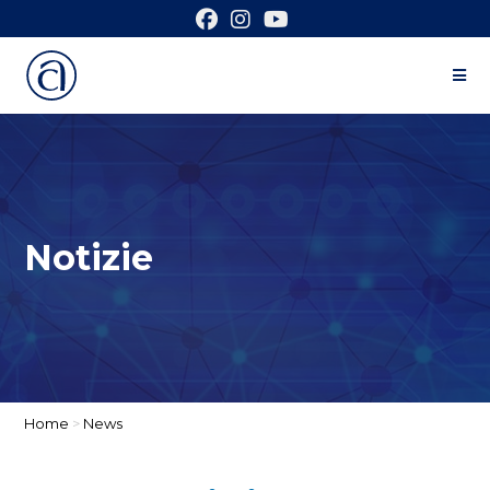
Notizie
Home
>
News