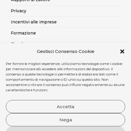
Privacy
Incentivi alle imprese
Formazione
Fiscale
Gestisci Consenso Cookie
Export
Per fornire le migliori esperienze, utilizziamo tecnologie come i cookie
Credito alle imprese
per memorizzare e/o accedere alle informazioni del dispositivo. Il
consenso a queste tecnologie ci permetterà di elaborare dati come il
Certificazioni SOA, Qualità..
comportamento di navigazione o ID unici su questo sito. Non
acconsentire o ritirare il consenso può influire negativamente su alcune
Assicurativo
caratteristiche e funzioni.
Ambiente, sicurezza e medicina del lavoro
Accetta
Nega