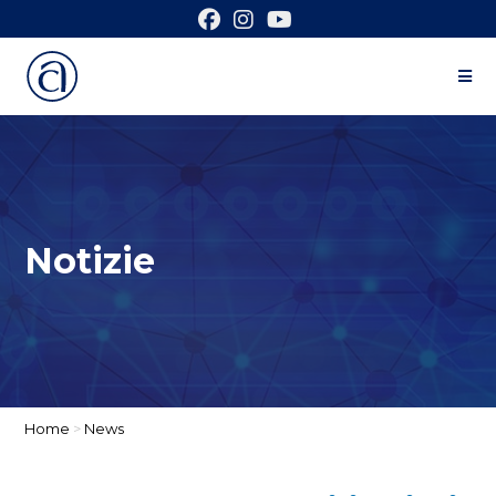
Notizie
Home
>
News