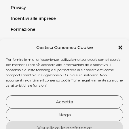
Privacy
Incentivi alle imprese
Formazione
Fiscale
Gestisci Consenso Cookie
Export
Per fornire le migliori esperienze, utilizziamo tecnologie come i cookie
Credito alle imprese
per memorizzare e/o accedere alle informazioni del dispositivo. Il
consenso a queste tecnologie ci permetterà di elaborare dati come il
Certificazioni SOA, Qualità..
comportamento di navigazione o ID unici su questo sito. Non
acconsentire o ritirare il consenso può influire negativamente su alcune
Assicurativo
caratteristiche e funzioni.
Ambiente, sicurezza e medicina del lavoro
Accetta
Nega
Visualizza le preferenze