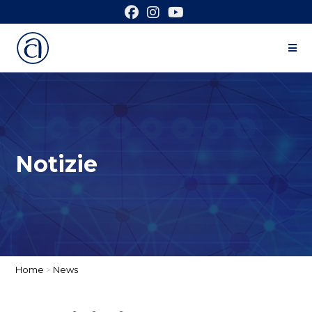
Notizie
Home
>
News