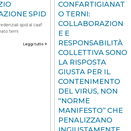
ZIO
CONFARTIGIANAT
AZIONE SPID
O TERNI:
COLLABORAZION
redenziali spid al caaf
nato terni
E E
RESPONSABILITÀ
Leggi tutto
COLLETTIVA SONO
LA RISPOSTA
GIUSTA PER IL
CONTENIMENTO
DEL VIRUS, NON
“NORME
MANIFESTO” CHE
PENALIZZANO
INGIUSTAMENTE