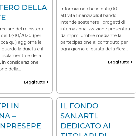
TERO DELLA
Informiamo che in data,00
attività finanziabili: il bando
TE
intende sostenere i progetti di
rcolare del ministero
internazionalizzazione presentati
e del 12/10/2020 (per
da mpmi umbre mediante la
licca qui) aggiorna le
partecipazione a: contributo per
riguardo la durata e il
ogni giorno di durata della fiera…
l'isolamento e della
 in considerazione
Leggi tutto
ione della…
Leggi tutto
PI IN
IL FONDO
NA –
SAN.ARTI.
INPRESEPE
DEDICATO AI
TITOLARI DI