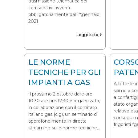
trasmissione telematica dei
corrispettivi avverrà
obbligatoriamente dal 1°;gennaio
2021
Leggi tutto
LE NORME
CORSO
TECNICHE PER GLI
PATEN
IMPIANTI A GAS
A tutte le 
siamo a co
Il prossimo 2 ottobre dalle ore
a confartig
10:30 alle ore 12:30 è organizzato,
stato orga
in collaborazione con il comitato
relativo es
italiano gas (cig), un seminario di
conseguime
approfondimento in diretta
frigoristi f
streaming sulle norme tecniche…