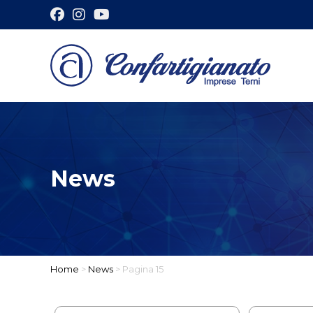
News
Home
>
News
>
Pagina 15