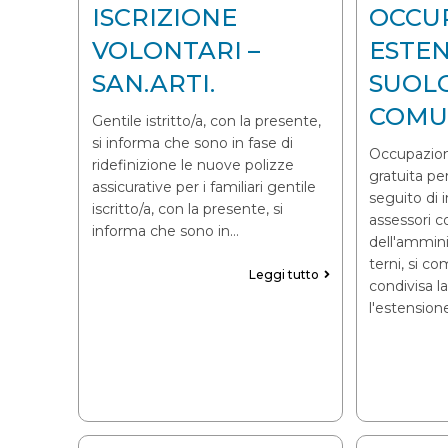
ISCRIZIONE
OCCU
VOLONTARI –
ESTE
SAN.ARTI.
SUOL
COMUN
Gentile istritto/a, con la presente,
si informa che sono in fase di
Occupazion
ridefinizione le nuove polizze
gratuita p
assicurative per i familiari gentile
seguito di i
iscritto/a, con la presente, si
assessori 
informa che sono in…
dell'ammin
terni, si c
Leggi tutto
condivisa la
l'estension