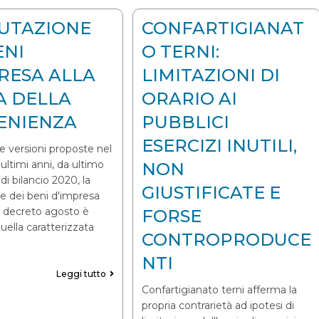
LUTAZIONE
CONFARTIGIANAT
ENI
O TERNI:
RESA ALLA
LIMITAZIONI DI
A DELLA
ORARIO AI
ENIENZA
PUBBLICI
ESERCIZI INUTILI,
le versioni proposte nel
 ultimi anni, da ultimo
NON
di bilancio 2020, la
GIUSTIFICATE E
ne dei beni d'impresa
l decreto agosto è
FORSE
quella caratterizzata
CONTROPRODUCE
NTI
Leggi tutto
Confartigianato terni afferma la
propria contrarietà ad ipotesi di