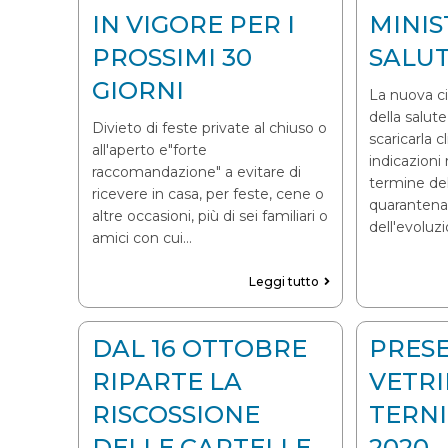
IN VIGORE PER I
MINIS
PROSSIMI 30
SALU
GIORNI
La nuova ci
della salut
Divieto di feste private al chiuso o
scaricarla c
all'aperto e"forte
indicazioni 
raccomandazione" a evitare di
termine del
ricevere in casa, per feste, cene o
quarantena,
altre occasioni, più di sei familiari o
dell'evoluz
amici con cui…
Leggi tutto
DAL 16 OTTOBRE
PRESE
RIPARTE LA
VETRI
RISCOSSIONE
TERN
DELLE CARTELLE
2020