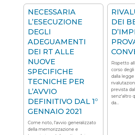
NECESSARIA
RIVA
L’ESECUZIONE
DEI B
DEGLI
D’IMP
ADEGUAMENTI
PROV
DEI RT ALLE
CONV
NUOVE
Rispetto al
corso degli
SPECIFICHE
dalla legge 
TECNICHE PER
rivalutazio
prevista da
L’AVVIO
senz'altro 
DEFINITIVO DAL 1°
da…
GENNAIO 2021
Come noto, l'avvio generalizzato
della memorizzazione e