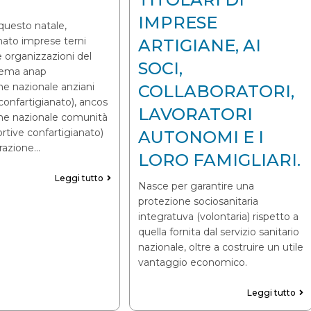
IMPRESE
questo natale,
nato imprese terni
ARTIGIANE, AI
e organizzazioni del
SOCI,
stema anap
ne nazionale anziani
COLLABORATORI,
confartigianato), ancos
LAVORATORI
one nazionale comunità
ortive confartigianato)
AUTONOMI E I
orazione…
LORO FAMIGLIARI.
Leggi tutto
Nasce per garantire una
protezione sociosanitaria
integratuva (volontaria) rispetto a
quella fornita dal servizio sanitario
nazionale, oltre a costruire un utile
vantaggio economico.
Leggi tutto