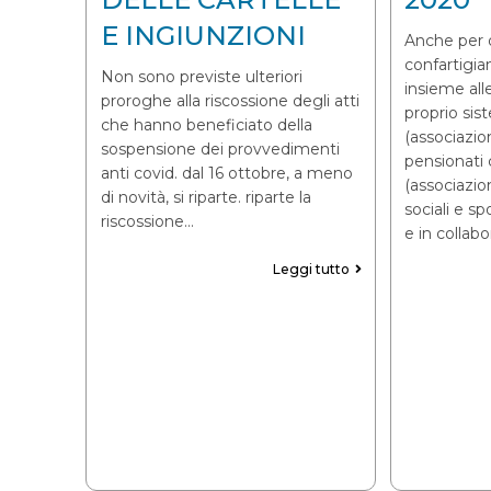
E INGIUNZIONI
Anche per 
confartigia
Non sono previste ulteriori
insieme all
proroghe alla riscossione degli atti
proprio si
che hanno beneficiato della
(associazio
sospensione dei provvedimenti
pensionati 
anti covid. dal 16 ottobre, a meno
(associazi
di novità, si riparte. riparte la
sociali e sp
riscossione…
e in collab
Leggi tutto