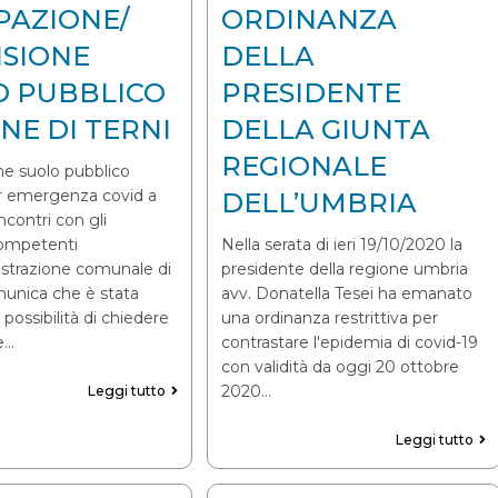
PAZIONE/
ORDINANZA
NSIONE
DELLA
O PUBBLICO
PRESIDENTE
E DI TERNI
DELLA GIUNTA
REGIONALE
e suolo pubblico
er emergenza covid a
DELL’UMBRIA
ncontri con gli
competenti
Nella serata di ieri 19/10/2020 la
istrazione comunale di
presidente della regione umbria
omunica che è stata
avv. Donatella Tesei ha emanato
 possibilità di chiedere
una ordinanza restrittiva per
e…
contrastare l'epidemia di covid-19
con validità da oggi 20 ottobre
2020…
Leggi tutto
Leggi tutto