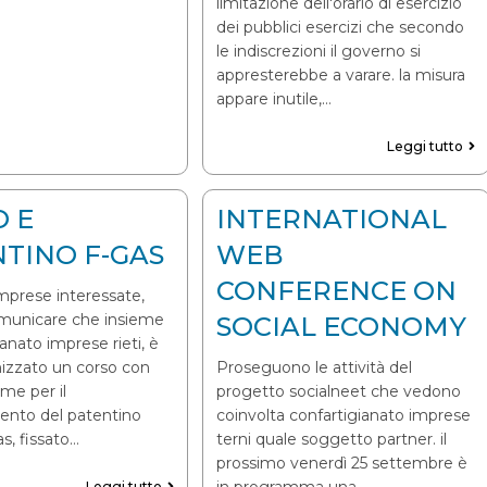
limitazione dell'orario di esercizio
dei pubblici esercizi che secondo
le indiscrezioni il governo si
appresterebbe a varare. la misura
appare inutile,…
Leggi tutto
 E
INTERNATIONAL
TINO F-GAS
WEB
CONFERENCE ON
imprese interessate,
municare che insieme
SOCIAL ECONOMY
ianato imprese rieti, è
nizzato un corso con
Proseguono le attività del
ame per il
progetto socialneet che vedono
nto del patentino
coinvolta confartigianato imprese
gas, fissato…
terni quale soggetto partner. il
prossimo venerdì 25 settembre è
in programma una
Leggi tutto