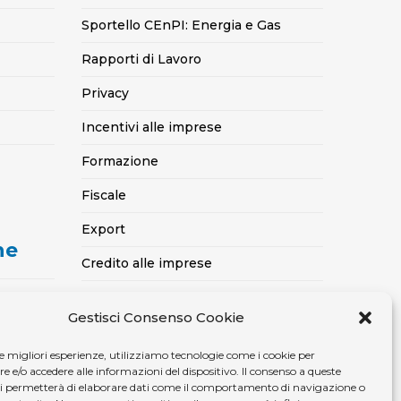
Sportello CEnPI: Energia e Gas
Rapporti di Lavoro
Privacy
Incentivi alle imprese
Formazione
Fiscale
Export
ne
Credito alle imprese
Certificazioni SOA, Qualità..
Gestisci Consenso Cookie
casa
Assicurativo
le migliori esperienze, utilizziamo tecnologie come i cookie per
Ambiente, sicurezza e medicina del
e/o accedere alle informazioni del dispositivo. Il consenso a queste
lavoro
ci permetterà di elaborare dati come il comportamento di navigazione o