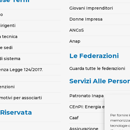
Giovani Imprenditori
mo
Donne Impresa
irigenti
ANCoS
a tecnica
Anap
e sedi
Le Federazioni
di sistema
Guarda tutte le federazioni
enza Legge 124/2017.
Servizi Alle Perso
enzioni
Patronato Inapa
motivi per associarti
CEnPI: Energia e Gas per la 
 Riservata
Per fornire 
Caaf
memorizzare 
tecnologie 
Assicurazione