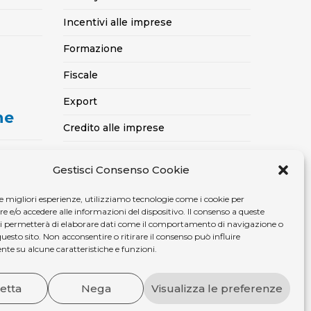
Incentivi alle imprese
Formazione
Fiscale
Export
ne
Credito alle imprese
Certificazioni SOA, Qualità..
Gestisci Consenso Cookie
casa
Assicurativo
le migliori esperienze, utilizziamo tecnologie come i cookie per
Ambiente, sicurezza e medicina del
e/o accedere alle informazioni del dispositivo. Il consenso a queste
lavoro
ci permetterà di elaborare dati come il comportamento di navigazione o
questo sito. Non acconsentire o ritirare il consenso può influire
te su alcune caratteristiche e funzioni.
etta
Nega
Visualizza le preferenze