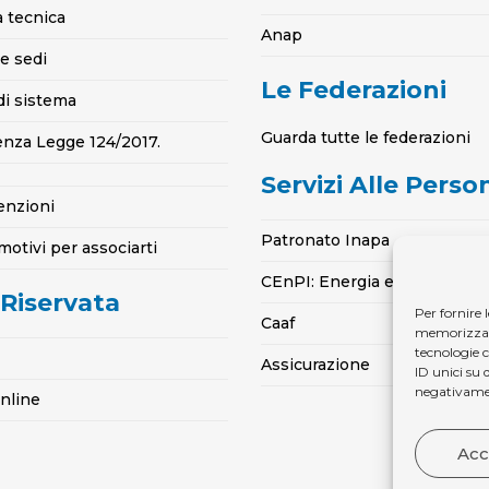
a tecnica
Anap
e sedi
Le Federazioni
di sistema
Guarda tutte le federazioni
enza Legge 124/2017.
Servizi Alle Perso
enzioni
Patronato Inapa
motivi per associarti
CEnPI: Energia e Gas per la 
 Riservata
Per fornire 
Caaf
memorizzare 
tecnologie 
Assicurazione
ID unici su 
negativamen
online
Acc