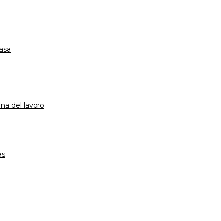
casa
na del lavoro
as